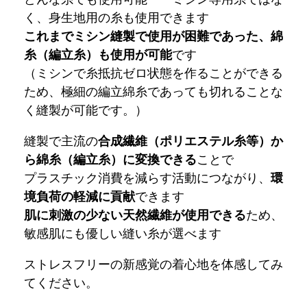
く、身生地用の糸も使用できます
これまでミシン縫製で使用が困難であった、綿
糸（編立糸）も使用が可能
です
（ミシンで糸抵抗ゼロ状態を作ることができる
ため、極細の編立綿糸であっても切れることな
く縫製が可能です。）
縫製で主流の
合成繊維（ポリエステル糸等）か
ら綿糸（編立糸）に変換できる
ことで
プラスチック消費を減らす活動につながり、
環
境負荷の軽減に貢献
できます
肌に刺激の少ない天然繊維が使用できる
ため、
敏感肌にも優しい縫い糸が選べます
ストレスフリーの新感覚の着心地を体感してみ
てください。