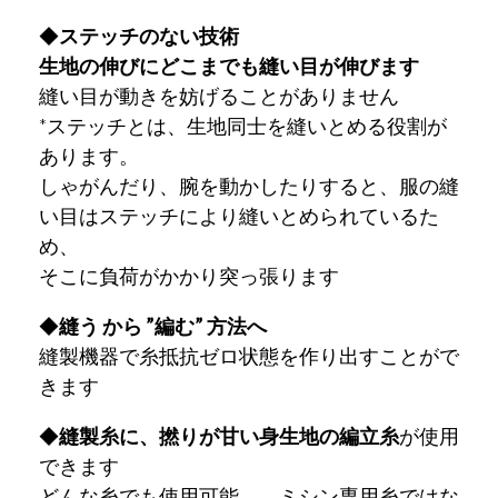
◆
ステッチのない技術
生地の伸びにどこまでも縫い目が伸びます
縫い目が動きを妨げることがありません
*ステッチとは、生地同士を縫いとめる役割が
あります。
しゃがんだり、腕を動かしたりすると、服の縫
い目はステッチにより縫いとめられているた
め、
そこに負荷がかかり突っ張ります
◆
縫う から ”編む” 方法へ
縫製機器で糸抵抗ゼロ状態を作り出すことがで
きます
◆
縫製糸に、撚りが甘い身生地の編立糸
が使用
できます
どんな糸でも使用可能 ミシン専用糸ではな