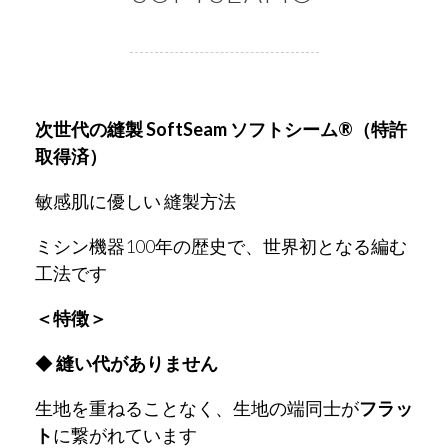
次世代の縫製 SoftSeam ソフトシーム®（特許
取得済）
敏感肌に優しい 縫製方法
ミシン機器100年の歴史で、世界初となる編む
工法です
＜特徴＞
◆
縫い代がありません
生地を重ねることなく、生地の端同士が
フラッ
ト
に繋がれています