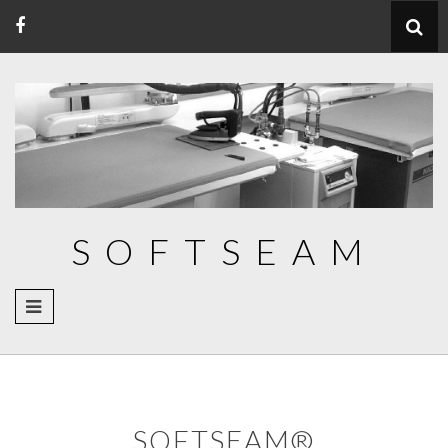
コ
ン
テ
ン
ツ
へ
ス
キ
ッ
SOFTSEAM
プ
SOFTSEAM®